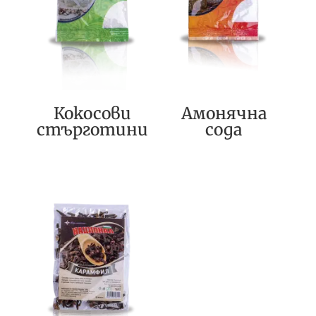
Кокосови
Амонячна
стърготини
сода