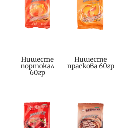
Нишесте
Нишесте
портокал
праскова 60гр
60гр