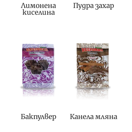
Лимонена
Пудра захар
киселина
Бакпулвер
Канела мляна